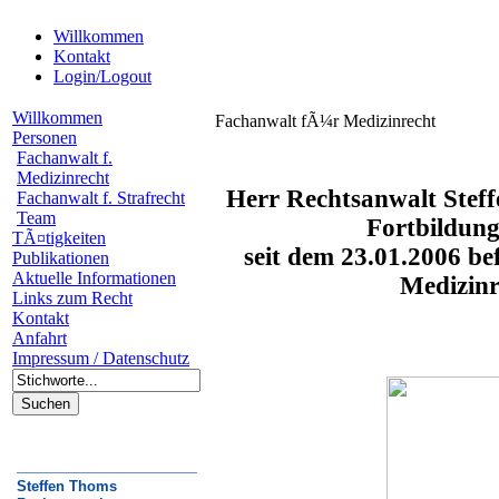
Willkommen
Kontakt
Login/Logout
Willkommen
Fachanwalt fÃ¼r Medizinrecht
Personen
Fachanwalt f.
Medizinrecht
Herr Rechtsanwalt Steff
Fachanwalt f. Strafrecht
Team
Fortbildung
TÃ¤tigkeiten
seit dem 23.01.2006
bef
Publikationen
Aktuelle Informationen
Medizinr
Links zum Recht
Kontakt
Anfahrt
Impressum / Datenschutz
__________________
Steffen Thoms