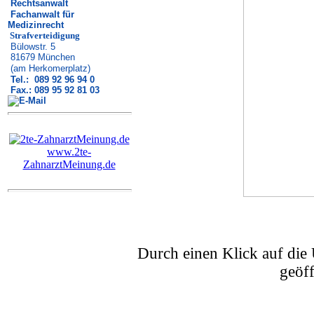
Rechtsanwalt
Fachanwalt für
Medizinrecht
Strafverteidigung
Bülowstr. 5
81679 München
(am Herkomerplatz)
Tel.: 089 92 96 94 0
Fax.: 089 95 92 81 03
www.2te-
ZahnarztMeinung.de
Durch einen Klick auf die
geöf